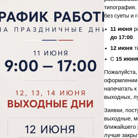
типография.
без суеты и 
11 июня
р
до 17:00
.
12 июня
т
С
15 июн
Пожалуйста,
оформлении з
напечатать к
выходных, л
Заявки, пос
выходные, м
ближайшего 
лучше закры