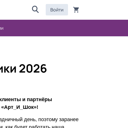
Войти
ии
ики 2026
клиенты и партнёры
 «Арт_И_Шок»!
здничный день, поэтому заранее
, как будет работать наша