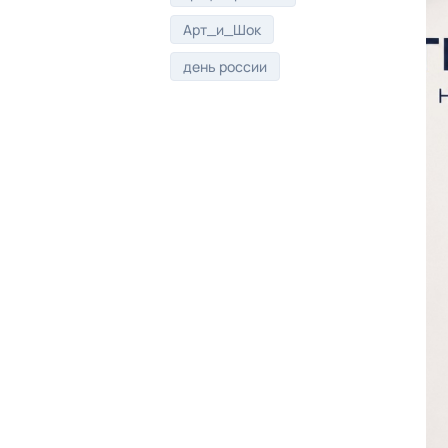
Арт_и_Шок
день россии