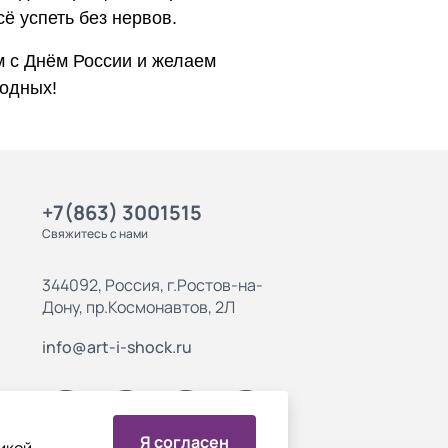
сё успеть без нервов.
 с Днём России и желаем
одных!
+7(863) 3001515
Свяжитесь с нами
344092, Россия, г.Ростов-на-
Дону, пр.Космонавтов, 2Л
info@art-i-shock.ru
Я согласен