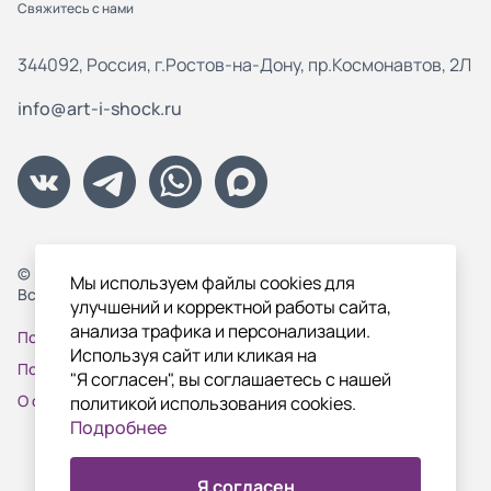
Свяжитесь с нами
344092, Россия, г.Ростов-на-Дону, пр.Космонавтов, 2Л
info@art-i-shock.ru
© Цифровая типография "Арт_И_Шок", 2000-2026
Мы используем файлы cookies для
Все права защищены.
улучшений и корректной работы сайта,
анализа трафика и персонализации.
Политика конфиденциальности
Используя сайт или кликая на
Пользовательское соглашение
"Я согласен", вы соглашаетесь с нашей
О файлах Cookie
политикой использования cookies.
Подробнее
Я согласен